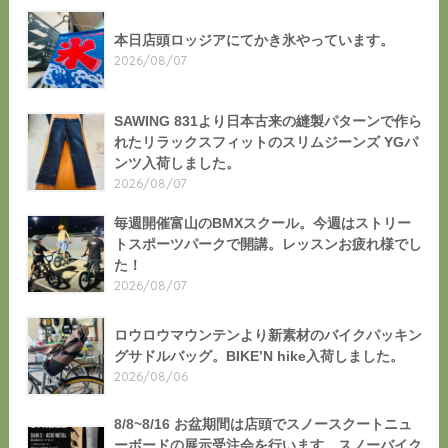
本日店頭ロッジアにてかき氷やっています。
2026/08/07
SAWING 831より日本古来の縫製パターンで作ら
れたリラックスフィットのスリムジーンズ YGパ
ンツ入荷しました。
2026/08/07
毎週開催富山のBMXスクール。今週はストリー
トスポーツパークで開講。レッスンお疲れ様でし
た！
2026/08/07
ロウロウマウンテンより新素材のバイクパッキン
グサドルバッグ。BIKE’N hike入荷しました。
2026/08/06
8/8~8/16 お盆期間は店頭でスノースクートニュ
ーボードの展示受注会を行います スノーバイク