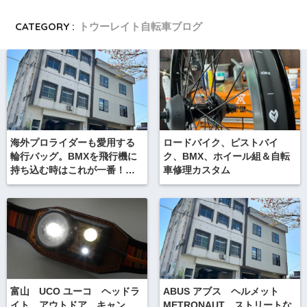
CATEGORY :
トウーレイト自転車ブログ
海外プロライダーも愛用する
ロードバイク、ピストバイ
輪行バッグ。BMXを飛行機に
ク、BMX、ホイール組＆自転
持ち込む時はこれが一番！
車修理カスタム
OGIO オジオ YETI STEALTH
イエティ ステルス
富山 UCO ユーコ ヘッドラ
ABUS アブス ヘルメット
イト アウトドア キャン
METRONAUT ストリートな