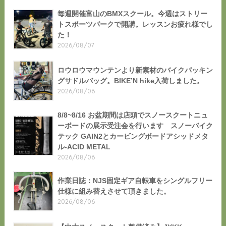
毎週開催富山のBMXスクール。今週はストリー
トスポーツパークで開講。レッスンお疲れ様でし
た！
2026/08/07
ロウロウマウンテンより新素材のバイクパッキン
グサドルバッグ。BIKE’N hike入荷しました。
2026/08/06
8/8~8/16 お盆期間は店頭でスノースクートニュ
ーボードの展示受注会を行います スノーバイク
テック GAIN2とカービングボードアシッドメタ
ル-ACID METAL
2026/08/06
作業日誌：NJS固定ギア自転車をシングルフリー
仕様に組み替えさせて頂きました。
2026/08/06