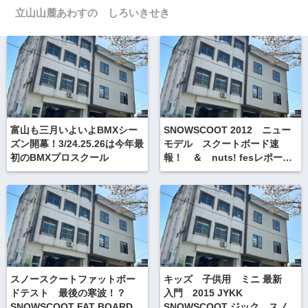
立山山麓あわすの しろいきせき
富山も三月いよいよBMXシー
SNOWSCOOT 2012 ニュー
ズン開幕！3/24.25.26は今年最
モデル スクートボード速
初のBMXプロスクール
報！ ＆ nuts! fesレポート
後編
スノースクートファットボー
キッズ 子供用 ミニ 最新
ドテスト 最後の寒波！？
入門 2015 JYKK
SNOWSCOOT FAT BOARD
SNOWSCOOT ジック スノー