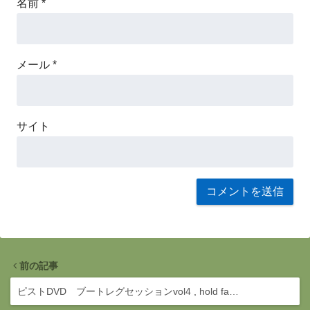
名前
*
メール
*
サイト
前の記事
ピストDVD ブートレグセッションvol4 , hold fa…