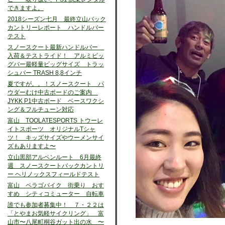
できますよ。
2018シーズン七月 最終立山バック
カントリーレポート ハンドルバー
テスト
スノースクート最新ハンドルバー
入荷＆テストライド！ アルミビッ
グバー最軽量ビッグサイズ トラッ
シュバー TRASH 8,8インチ
夏ですが。。！スノースクート パ
ウダーむけ中古ボードのご案内
JYKK P1中古ボード ベースワクシ
ング＆フルチューン対応
富山 TOOLATESPORTS トウーレ
イトスポーツ オリジナルTシャ
ツ！ キッズサイズやウーメンサイ
ズもありますよ〜
立山黒部アルペンルート 6月最終
週 スノースクートバックカントリ
ー ヘリノックスフィールドテスト
富山 ペラゴバイク 街乗り おす
すめ シティコミューター 自転車
誰でも参加者募集中！ ７・２２は
「とやまお気軽サイクリング」 富
山市〜八尾町桐谷ガット出の水 〜