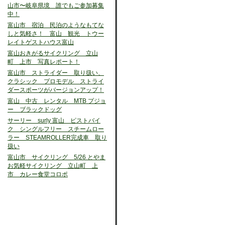
山市〜岐阜県境 誰でもご参加募集
中！
富山市 宿泊 民泊のようなもてな
しと気軽さ！ 富山 観光 トウー
レイトゲストハウス富山
富山おきがるサイクリング 立山
町 上市 写真レポート！
富山市 ストライダー 取り扱い、
クラシック プロモデル ストライ
ダースポーツがバージョンアップ！
富山 中古 レンタル MTB プジョ
ー ブラックドッグ
サーリー surly 富山 ピストバイ
ク シングルフリー スチームロー
ラー STEAMROLLER完成車 取り
扱い
富山市 サイクリング 5/26 とやま
お気軽サイクリング 立山町 上
市 カレー食堂コロポ