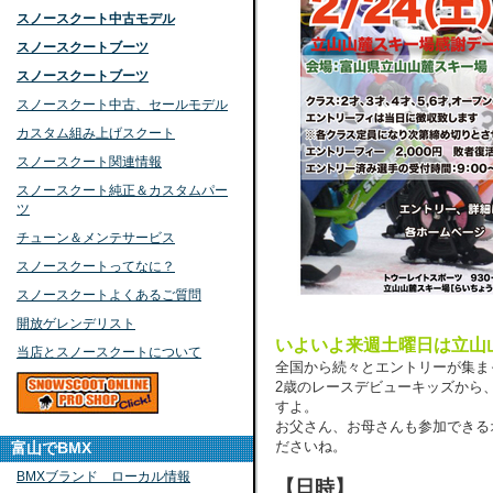
スノースクート中古モデル
スノースクートブーツ
スノースクートブーツ
スノースクート中古、セールモデル
カスタム組み上げスクート
スノースクート関連情報
スノースクート純正＆カスタムパー
ツ
チューン＆メンテサービス
スノースクートってなに？
スノースクートよくあるご質問
開放ゲレンデリスト
いよいよ来週土曜日は立山
当店とスノースクートについて
全国から続々とエントリーが集ま
2歳のレースデビューキッズから
すよ。
お父さん、お母さんも参加できる
ださいね。
富山でBMX
BMXブランド ローカル情報
【日時】