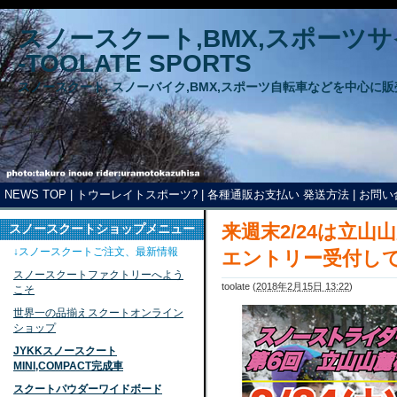
スノースクート,BMX,スポーツ
-TOOLATE SPORTS
スノースクート, スノーバイク,BMX,スポーツ自転車などを中心に
NEWS TOP
|
トウーレイトスポーツ?
|
各種通販お支払い 発送方法
|
お問い
来週末2/24は立
スノースクートショップメニュー
↓スノースクートご注文、最新情報
エントリー受付し
スノースクートファクトリーへよう
toolate
(
2018年2月15日 13:22
)
こそ
世界一の品揃えスクートオンライン
ショップ
JYKKスノースクート
MINI,COMPACT完成車
スクートパウダーワイドボード