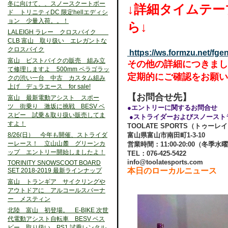
冬に向けて、、スノースクートボー
↓詳細タイムテ
ド トリニティDC 限定hellエディシ
ョン 少量入荷。。！
ら↓
LALEIGH ラレー クロスバイク
CLB 富山 取り扱い エレガントな
クロスバイク
https://ws.formzu.net/fge
富山 ピストバイクの販売 組み立
その他の詳細につきまし
て修理しますよ 500mm ペラゴラッ
定期的にご確認をお願い
クの渋い一台 中古 カスタム組み
上げ デュラエース for sale!
【お問合せ先】
富山 最新電動アシスト スポー
ツ 街乗り 激坂に挑戦 BESV ベ
●エントリーに関するお問合せ
スビー 試乗＆取り扱い販売してま
●ストライダーおよびスノースト
すよ！
TOOLATE SPORTS（トゥー
8/26(日） 今年も開催、ストライダ
富山県富山市南田町1-3-10
ーレース！ 立山山麓 グリーンカ
営業時間：11:00-20:00（冬季水
ップ エントリー開始しましたよ！
TEL：076-425-5422
info@toolatesports.com
TORINITY SNOWSCOOT BOARD
本日のローカルニュース
SET 2018-2019 最新ラインナップ
富山 トランギア サイクリングや
アウトドアに アルコールスバーナ
ー メスティン
北陸 富山 初登場。 E-BIKE 次世
代電動アシスト自転車 BESV ベス
ビー 取り扱い、PS1 試乗レンタル