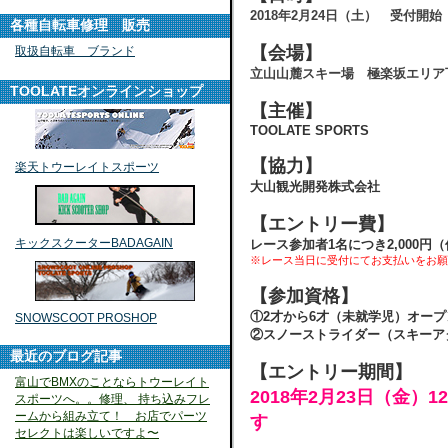
2018年2月24日（土） 受付開始
各種自転車修理 販売
【会場】
取扱自転車 ブランド
立山山麓スキー場 極楽坂エリア
TOOLATEオンラインショップ
【主催】
TOOLATE SPORTS
【協力】
楽天トウーレイトスポーツ
大山観光開発株式会社
【エントリー費】
キックスクーターBADAGAIN
レース参加者1名につき2,000円
※レース当日に受付にてお支払いをお願
【参加資格】
①2才から6才（未就学児）オー
SNOWSCOOT PROSHOP
②スノーストライダー（スキーア
最近のブログ記事
【エントリー期間】
富山でBMXのことならトウーレイト
2018年2月23日（金）
スポーツへ。。修理、 持ち込みフレ
ームから組み立て！ お店でパーツ
す
セレクトは楽しいですよ〜