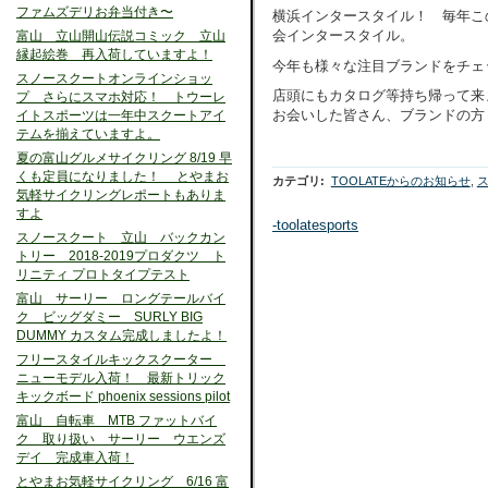
ファムズデリお弁当付き〜
横浜インタースタイル！ 毎年こ
会インタースタイル。
富山 立山開山伝説コミック 立山
縁起絵巻 再入荷していますよ！
今年も様々な注目ブランドをチェ
スノースクートオンラインショッ
店頭にもカタログ等持ち帰って来
プ さらにスマホ対応！ トウーレ
お会いした皆さん、ブランドの方
イトスポーツは一年中スクートアイ
テムを揃えていますよ。
夏の富山グルメサイクリング 8/19 早
くも定員になりました！ とやまお
カテゴリ
:
TOOLATEからのお知らせ
,
気軽サイクリングレポートもありま
すよ
-toolatesports
スノースクート 立山 バックカン
トリー 2018-2019プロダクツ ト
リニティ プロトタイプテスト
富山 サーリー ロングテールバイ
ク ビッグダミー SURLY BIG
DUMMY カスタム完成しましたよ！
フリースタイルキックスクーター
ニューモデル入荷！ 最新トリック
キックボード phoenix sessions pilot
富山 自転車 MTB ファットバイ
ク 取り扱い サーリー ウエンズ
デイ 完成車入荷！
とやまお気軽サイクリング 6/16 富