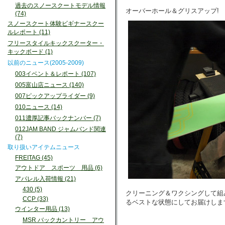
過去のスノースクートモデル情報
オーバーホール＆グリスアップ!
(74)
スノースクート体験ビギナースクー
ルレポート (11)
フリースタイルキックスクーター・
キックボード (1)
以前のニュース(2005-2009)
003イベント＆レポート (107)
005富山店ニュース (140)
007ピックアップライダー (9)
010ニュース (14)
011濃厚記事バックナンバー (7)
012JAM BAND ジャムバンド関連
(7)
取り扱いアイテムニュース
FREITAG (45)
アウトドア スポーツ 用品 (6)
アパレル入荷情報 (21)
430 (5)
クリーニング＆ワクシングして組
CCP (33)
るベストな状態にしてお届けしま
ウインター用品 (13)
MSR バックカントリー アウ