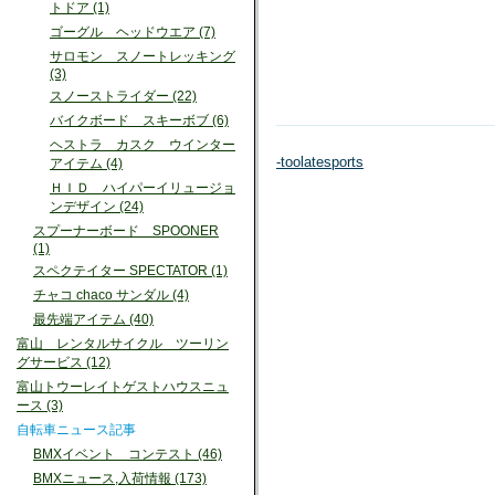
トドア (1)
ゴーグル ヘッドウエア (7)
サロモン スノートレッキング
(3)
スノーストライダー (22)
バイクボード スキーボブ (6)
ヘストラ カスク ウインター
-toolatesports
アイテム (4)
ＨＩＤ ハイパーイリュージョ
ンデザイン (24)
スプーナーボード SPOONER
(1)
スペクテイター SPECTATOR (1)
チャコ chaco サンダル (4)
最先端アイテム (40)
富山 レンタルサイクル ツーリン
グサービス (12)
富山トウーレイトゲストハウスニュ
ース (3)
自転車ニュース記事
BMXイベント コンテスト (46)
BMXニュース,入荷情報 (173)