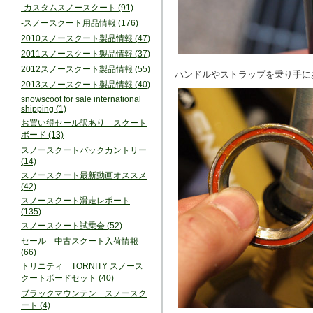
-カスタムスノースクート (91)
-スノースクート用品情報 (176)
2010スノースクート製品情報 (47)
2011スノースクート製品情報 (37)
2012スノースクート製品情報 (55)
ハンドルやストラップを乗り手に
2013スノースクート製品情報 (40)
snowscoot for sale international
shipping (1)
お買い得セール訳あり スクート
ボード (13)
スノースクートバックカントリー
(14)
スノースクート最新動画オススメ
(42)
スノースクート滑走レポート
(135)
スノースクート試乗会 (52)
セール 中古スクート入荷情報
(66)
トリニティ TORNITY スノース
クートボードセット (40)
ブラックマウンテン スノースク
ート (4)