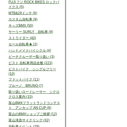
FUJI フジ ROCK BIKES ロックバ
イクス (5)
MTB&29インチ (6)
カスタム自転車 (9)
キッズBMX (50)
サーリー SURLY 自転車 (9)
ストライダー (40)
セール自転車★ (2)
ハンドメイドバイシクル (4)
ビーチクルーザー取り扱い (3)
ピスト,自転車用品全般 (223)
ピストバイク シングルフリー
(10)
ファットバイク (11)
ブルーノ BRUNO (7)
取り扱いロードレーサー シクロ
クロス案内 (15)
富山BMXフラットランドコンテス
ト アンカップ AN CUP (6)
富山のBMXショップご挨拶 (12)
富山滝壺サイクリング (32)
自転車イベント (29)