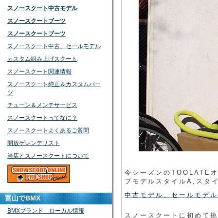
スノースクート中古モデル
スノースクートブーツ
スノースクートブーツ
スノースクート中古、セールモデル
カスタム組み上げスクート
スノースクート関連情報
スノースクート純正＆カスタムパー
ツ
チューン＆メンテサービス
スノースクートってなに？
スノースクートよくあるご質問
開放ゲレンデリスト
当店とスノースクートについて
今シーズンのTOOLAT
プモデルスタイルA,スタ
中古モデル、セールモデル
富山でBMX
BMXブランド ローカル情報
スノースクートに初めて挑