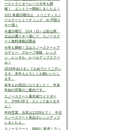
ーストライダーレース今年も開
催！ エントリー開始しましたよ！
1/21 来週日曜日は トリニティスノ
ースクートミーティング in 戸隠ス
キー場！
今週日曜日 1/14（日）は富山県
立山山麓スキー場にて スノースク
ート無料体験試乗会
今年も開校！立山スノースクートア
カデミー グループ体験 レッス
ン レンタル レベルアップスクー
ル！
2018年あけましておめでとうござい
ます。本年もよろしくお願いいたし
ます。
本年もお世話になりました！ 年末
年始の営業のご案内です。
スノースクート最先端ワイドボー
ド JYKK AP-2 ストックあります
よ！
年内営業、出荷は12/29まで！ 中古
スノースクート美品オレンジアップ
しましたよ。
スノースクート、BMXに最適！ラン