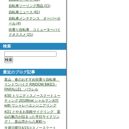
自転車ツーリング用品 (21)
自転車ニュース (81)
自転車メンテナンス オーバーホ
ール (4)
街乗り自転車 コミューターバイ
クオススメ (21)
検索
最近のブログ記事
富山 春のおすすめ街乗り自転車
リンドウバイク RINDOW BIKES -
PARALLEL : パラレル
4/30 トリニティスノースクートミー
ティング 2018final シャルマン火打
with ワシャレーエンジニアリング
4/21 とやまお気軽サイクリング 富
山の魅力が詰まった半日サイクリン
グ！ 富山市から八尾町へ
今週日曜日4/15はスノースクート