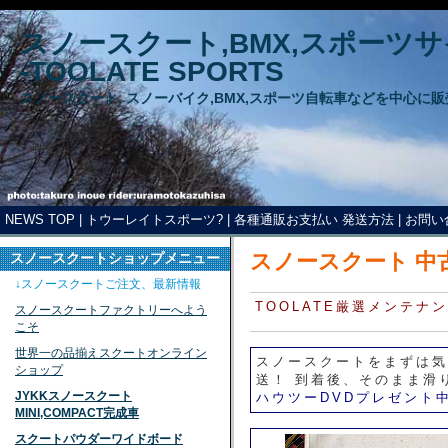
スノースクート,BMX,スポーツ
-TOOLATE SPORTS
スノースクート, スノーバイク,BMX,スポーツ自転車などを中心に
NEWS TOP
|
トウーレイトスポーツ?
|
各種通販お支払い 発送方法
|
お問い
スノースクート 中
スノースクートショップメニュー
↓スノースクートご注文、最新情報
TOOLATE厳選メンテ
スノースクートファクトリーへよう
こそ
世界一の品揃えスクートオンライン
スノースクートをまずは気
ショップ
送！ 到着後、そのまま滑
JYKKスノースクート
ハウツーDVDプレゼント
MINI,COMPACT完成車
スクートパウダーワイドボード