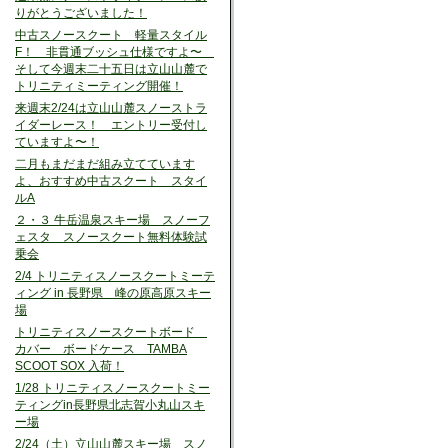
りがとうございました！
中古スノースクート 軽量スタイル
F！ 非貫通ブッシュ仕様ですよ〜
そして今週末二十五日は立山山麓で
トリニティミーティング開催！
来週末2/24は立山山麓スノーストラ
イダーレース！ エントリー受付し
ていますよ〜！
二月もまだまだ組み立てています
よ、おすすめ中古スクート スタイ
ルA
２・３ 牛岳温泉スキー場 スノーフ
ェスタ スノースクート無料体験試
乗会
2/4 トリニティスノースクートミーテ
ィング in 長野県 峰の原高原スキー
場
トリニティスノースクートボード
カバー ボードケース TAMBA
SCOOT SOX 入荷！
1/28 トリニティスノースクートミー
ティングin長野県北志賀小丸山スキ
ー場
2/24（土）立山山麓スキー場 スノ