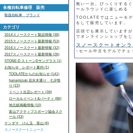
無い一台。びっくりするぐ
各種自転車修理 販売
ールラウンドに楽しめる
取扱自転車 ブランド
TOOLATEではニュー
をして販売しています。
カテゴリ
店頭でも展示していますが
2014スノースクート製品情報 (38)
でオンラインショップをじ
2015スノースクート最新情報 (53)
スノースクートオンラ
2016スノースクート最新情報 (32)
↑セール中古モデルでチェ
2017スノースクート最新情報 (26)
STONE-D ストーンDサングラス (1)
お知らせ レポート案内 (1)
TOOLATEからのお知らせ (141)
hanamizuki 花水木通り 七夕祭
り (15)
イベント出店レポート (39)
ローカルイベント&パーティ (86)
地元紙掲載情報 (10)
富山アクティブスポーツ協会スク
ール (33)
ケンダマ けん玉 富山 (6)
スノースクートニュース