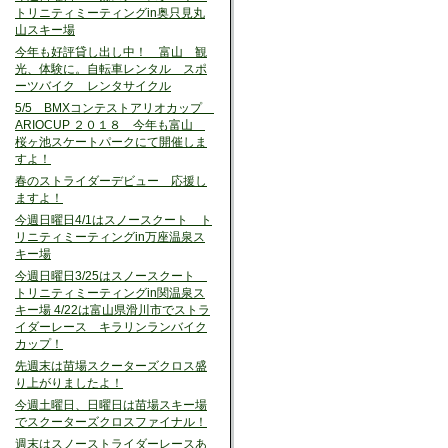
トリニティミーティングin奥只見丸
山スキー場
今年も好評貸し出し中！ 富山 観
光、体験に。自転車レンタル スポ
ーツバイク レンタサイクル
5/5 BMXコンテストアリオカップ
ARIOCUP ２０１８ 今年も富山
桜ヶ池スケートパークにて開催しま
すよ！
春のストライダーデビュー 応援し
ますよ！
今週日曜日4/1はスノースクート ト
リニティミーティングin万座温泉ス
キー場
今週日曜日3/25はスノースクート
トリニティミーティングin関温泉ス
キー場 4/22は富山県滑川市でストラ
イダーレース キラリンランバイク
カップ！
先週末は苗場スクーターズクロス盛
り上がりましたよ！
今週土曜日、日曜日は苗場スキー場
でスクーターズクロスファイナル！
週末はスノーストライダーレースあ