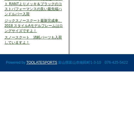
ト RANTよりメッキ＆ブラックのコ
ストパフォーマンスの良い最先端ハ
ンドルバー入荷
ジックスノースクート最新完成車、
2018 スタイルAモデルフレームはロ
ングサイズですよ！
スノースクート 消耗パーツも入荷
していますよ！
Powered by
TOOLATESPORTS
富山県富山市南田町1-3-10 076-425-5422