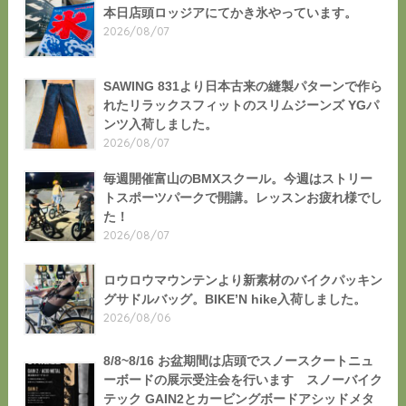
本日店頭ロッジアにてかき氷やっています。
2026/08/07
SAWING 831より日本古来の縫製パターンで作ら
れたリラックスフィットのスリムジーンズ YGパ
ンツ入荷しました。
2026/08/07
毎週開催富山のBMXスクール。今週はストリー
トスポーツパークで開講。レッスンお疲れ様でし
た！
2026/08/07
ロウロウマウンテンより新素材のバイクパッキン
グサドルバッグ。BIKE’N hike入荷しました。
2026/08/06
8/8~8/16 お盆期間は店頭でスノースクートニュ
ーボードの展示受注会を行います スノーバイク
テック GAIN2とカービングボードアシッドメタ