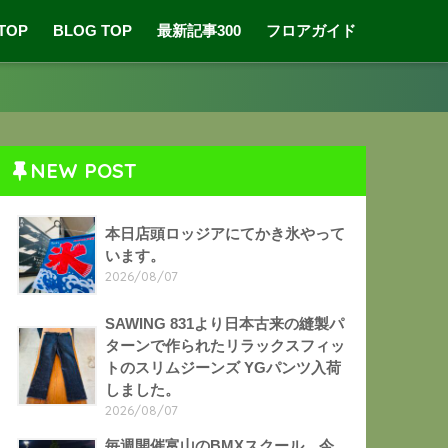
 TOP
BLOG TOP
最新記事300
フロアガイド
NEW POST
本日店頭ロッジアにてかき氷やって
います。
2026/08/07
SAWING 831より日本古来の縫製パ
ターンで作られたリラックスフィッ
トのスリムジーンズ YGパンツ入荷
しました。
2026/08/07
毎週開催富山のBMXスクール。今