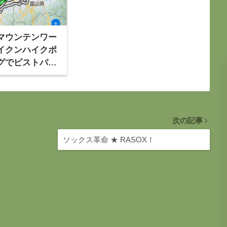
マウンテンワー
イクンハイクポ
グでピストバイ
ア富山から大阪
クリング
次の記事
ソックス革命 ★ RASOX！