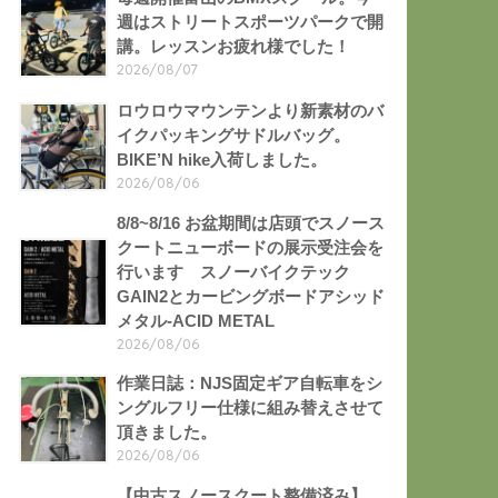
週はストリートスポーツパークで開
講。レッスンお疲れ様でした！
2026/08/07
ロウロウマウンテンより新素材のバ
イクパッキングサドルバッグ。
BIKE’N hike入荷しました。
2026/08/06
8/8~8/16 お盆期間は店頭でスノース
クートニューボードの展示受注会を
行います スノーバイクテック
GAIN2とカービングボードアシッド
メタル-ACID METAL
2026/08/06
作業日誌：NJS固定ギア自転車をシ
ングルフリー仕様に組み替えさせて
頂きました。
2026/08/06
【中古スノースクート整備済み】