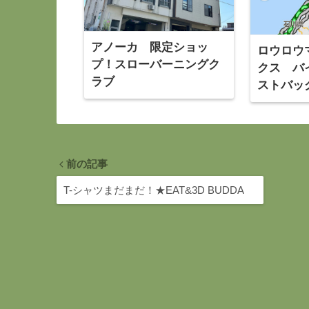
アノーカ 限定ショッ
ロウロウ
プ！スローバーニングク
クス バ
ラブ
ストバッ
ク固定ギ
までサイ
前の記事
T-シャツまだまだ！★EAT&3D BUDDA