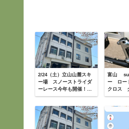
2/24（土）立山山麓スキ
富山 sur
ー場 スノーストライダ
ー ロー
ーレース今年も開催！
クロス 
エントリー開始しました
カスタム
よ！
車