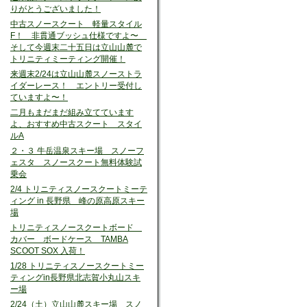
りがとうございました！
中古スノースクート 軽量スタイル
F！ 非貫通ブッシュ仕様ですよ〜
そして今週末二十五日は立山山麓で
トリニティミーティング開催！
来週末2/24は立山山麓スノーストラ
イダーレース！ エントリー受付し
ていますよ〜！
二月もまだまだ組み立てています
よ、おすすめ中古スクート スタイ
ルA
２・３ 牛岳温泉スキー場 スノーフ
ェスタ スノースクート無料体験試
乗会
2/4 トリニティスノースクートミーテ
ィング in 長野県 峰の原高原スキー
場
トリニティスノースクートボード
カバー ボードケース TAMBA
SCOOT SOX 入荷！
1/28 トリニティスノースクートミー
ティングin長野県北志賀小丸山スキ
ー場
2/24（土）立山山麓スキー場 スノ