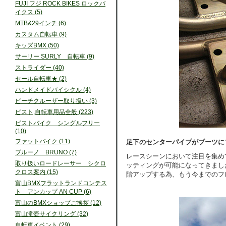
FUJI フジ ROCK BIKES ロックバ
イクス (5)
MTB&29インチ (6)
カスタム自転車 (9)
キッズBMX (50)
サーリー SURLY 自転車 (9)
ストライダー (40)
セール自転車★ (2)
ハンドメイドバイシクル (4)
ビーチクルーザー取り扱い (3)
ピスト,自転車用品全般 (223)
ピストバイク シングルフリー
(10)
ファットバイク (11)
足下のセンターパイプがブーツに
ブルーノ BRUNO (7)
レースシーンにおいて注目を集め
取り扱いロードレーサー シクロ
ッティングが可能になってきまし
クロス案内 (15)
階アップする為、もう今までのフ
富山BMXフラットランドコンテス
ト アンカップ AN CUP (6)
富山のBMXショップご挨拶 (12)
富山滝壺サイクリング (32)
自転車イベント (29)