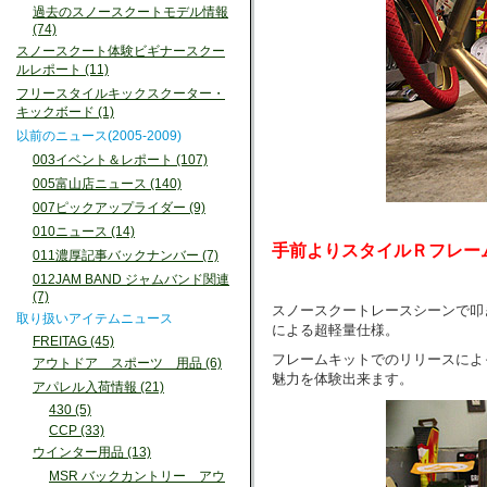
過去のスノースクートモデル情報
(74)
スノースクート体験ビギナースクー
ルレポート (11)
フリースタイルキックスクーター・
キックボード (1)
以前のニュース(2005-2009)
003イベント＆レポート (107)
005富山店ニュース (140)
007ピックアップライダー (9)
010ニュース (14)
手前よりスタイルＲフレー
011濃厚記事バックナンバー (7)
012JAM BAND ジャムバンド関連
(7)
スノースクートレースシーンで叩
取り扱いアイテムニュース
による超軽量仕様。
FREITAG (45)
フレームキットでのリリースによ
アウトドア スポーツ 用品 (6)
魅力を体験出来ます。
アパレル入荷情報 (21)
430 (5)
CCP (33)
ウインター用品 (13)
MSR バックカントリー アウ