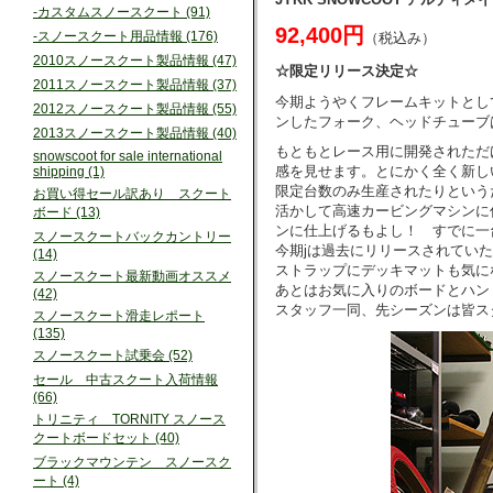
-カスタムスノースクート (91)
92,400円
-スノースクート用品情報 (176)
（税込み）
2010スノースクート製品情報 (47)
☆限定リリース決定☆
2011スノースクート製品情報 (37)
今期ようやくフレームキットとし
2012スノースクート製品情報 (55)
ンしたフォーク、ヘッドチューブ
2013スノースクート製品情報 (40)
もともとレース用に開発されただ
snowscoot for sale international
感を見せます。とにかく全く新し
shipping (1)
限定台数のみ生産されたりという
お買い得セール訳あり スクート
活かして高速カービングマシンに
ボード (13)
ンに仕上げるもよし！ すでに
スノースクートバックカントリー
今期jは過去にリリースされてい
(14)
ストラップにデッキマットも気に
スノースクート最新動画オススメ
あとはお気に入りのボードとハン
(42)
スタッフ一同、先シーズンは皆ス
スノースクート滑走レポート
(135)
スノースクート試乗会 (52)
セール 中古スクート入荷情報
(66)
トリニティ TORNITY スノース
クートボードセット (40)
ブラックマウンテン スノースク
ート (4)