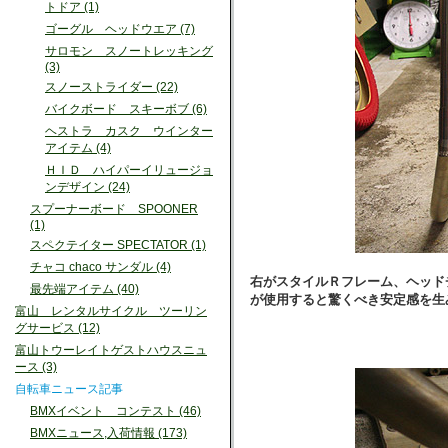
トドア (1)
ゴーグル ヘッドウエア (7)
サロモン スノートレッキング
(3)
スノーストライダー (22)
バイクボード スキーボブ (6)
ヘストラ カスク ウインター
アイテム (4)
ＨＩＤ ハイパーイリュージョ
ンデザイン (24)
スプーナーボード SPOONER
(1)
スペクテイター SPECTATOR (1)
チャコ chaco サンダル (4)
右がスタイルＲフレーム、ヘッド
最先端アイテム (40)
が使用すると驚くべき安定感を生
富山 レンタルサイクル ツーリン
グサービス (12)
富山トウーレイトゲストハウスニュ
ース (3)
自転車ニュース記事
BMXイベント コンテスト (46)
BMXニュース,入荷情報 (173)