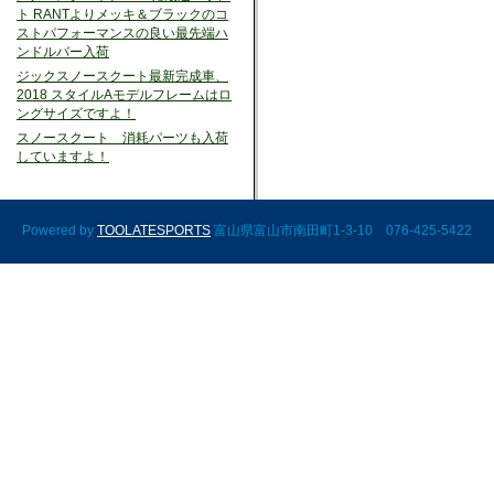
ト RANTよりメッキ＆ブラックのコ
ストパフォーマンスの良い最先端ハ
ンドルバー入荷
ジックスノースクート最新完成車、
2018 スタイルAモデルフレームはロ
ングサイズですよ！
スノースクート 消耗パーツも入荷
していますよ！
Powered by
TOOLATESPORTS
富山県富山市南田町1-3-10 076-425-5422