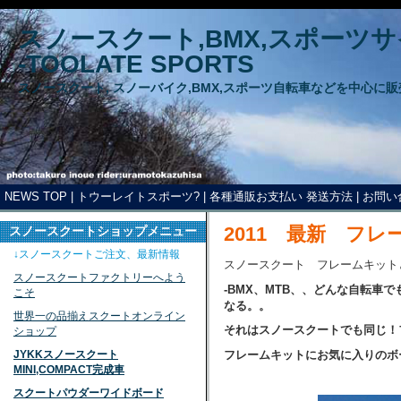
スノースクート,BMX,スポーツ
-TOOLATE SPORTS
スノースクート, スノーバイク,BMX,スポーツ自転車などを中心に
NEWS TOP
|
トウーレイトスポーツ?
|
各種通販お支払い 発送方法
|
お問い
2011 最新 フ
スノースクートショップメニュー
↓スノースクートご注文、最新情報
スノースクート フレームキット
スノースクートファクトリーへよう
-BMX、MTB、、どんな自転
こそ
なる。。
世界一の品揃えスクートオンライン
それはスノースクートでも同じ！
ショップ
JYKKスノースクート
フレームキットにお気に入りのボ
MINI,COMPACT完成車
スクートパウダーワイドボード