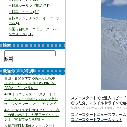
自転車ツーリング用品 (21)
自転車ニュース (81)
自転車メンテナンス オーバーホ
ール (4)
街乗り自転車 コミューターバイ
クオススメ (21)
検索
最近のブログ記事
富山 春のおすすめ街乗り自転車
リンドウバイク RINDOW BIKES -
PARALLEL : パラレル
4/30 トリニティスノースクートミー
スノースクートでは進入スピード
ティング 2018final シャルマン火打
なった分、スタイルやラインで遊
with ワシャレーエンジニアリング
RIDER:ARI フレーム-スタイルＲ,ボード
4/21 とやまお気軽サイクリング 富
スノースクートニュースフレームキ
山の魅力が詰まった半日サイクリン
グ！ 富山市から八尾町へ
スノースクートフレームキット
今週日曜日4/15はスノースクート