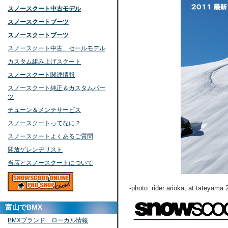
スノースクート中古モデル
スノースクートブーツ
スノースクートブーツ
スノースクート中古、セールモデル
カスタム組み上げスクート
スノースクート関連情報
スノースクート純正＆カスタムパー
ツ
チューン＆メンテサービス
スノースクートってなに？
スノースクートよくあるご質問
開放ゲレンデリスト
当店とスノースクートについて
-photo rider:arioka, at tateyama 
富山でBMX
BMXブランド ローカル情報