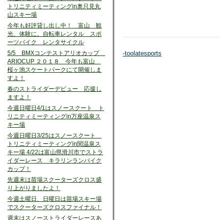
トリニティミーティングin奥只見丸
山スキー場
今年も好評貸し出し中！ 富山 観
光、体験に。自転車レンタル スポ
ーツバイク レンタサイクル
5/5 BMXコンテストアリオカップ
-toolatesports
ARIOCUP ２０１８ 今年も富山
桜ヶ池スケートパークにて開催しま
すよ！
春のストライダーデビュー 応援し
ますよ！
今週日曜日4/1はスノースクート ト
リニティミーティングin万座温泉ス
キー場
今週日曜日3/25はスノースクート
トリニティミーティングin関温泉ス
キー場 4/22は富山県滑川市でストラ
イダーレース キラリンランバイク
カップ！
先週末は苗場スクーターズクロス盛
り上がりましたよ！
今週土曜日、日曜日は苗場スキー場
でスクーターズクロスファイナル！
週末はスノーストライダーレースあ