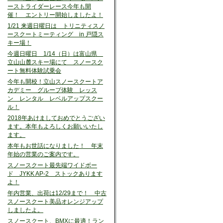
ーストライダーレース今年も開
催！ エントリー開始しましたよ！
1/21 来週日曜日は トリニティスノ
ースクートミーティング in 戸隠ス
キー場！
今週日曜日 1/14（日）は富山県
立山山麓スキー場にて スノースク
ート無料体験試乗会
今年も開校！立山スノースクートア
カデミー グループ体験 レッス
ン レンタル レベルアップスクー
ル！
2018年あけましておめでとうござい
ます。本年もよろしくお願いいたし
ます。
本年もお世話になりました！ 年末
年始の営業のご案内です。
スノースクート最先端ワイドボー
ド JYKK AP-2 ストックあります
よ！
年内営業、出荷は12/29まで！ 中古
スノースクート美品オレンジアップ
しましたよ。
スノースクート、BMXに最適！ラン