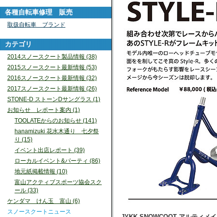
各種自転車修理 販売
取扱自転車 ブランド
カテゴリ
2014スノースクート製品情報 (38)
2015スノースクート最新情報 (53)
2016スノースクート最新情報 (32)
2017スノースクート最新情報 (26)
STONE-D ストーンDサングラス (1)
お知らせ レポート案内 (1)
TOOLATEからのお知らせ (141)
hanamizuki 花水木通り 七夕祭
り (15)
イベント出店レポート (39)
ローカルイベント&パーティ (86)
地元紙掲載情報 (10)
富山アクティブスポーツ協会スク
ール (33)
ケンダマ けん玉 富山 (6)
スノースクートニュース
JYKK SNOWCOOT アルティ