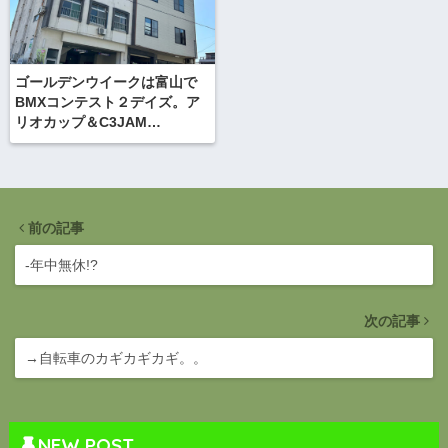
ゴールデンウイークは富山で
BMXコンテスト２デイズ。ア
リオカップ＆C3JAM
TOYAMA開催。
前の記事
-年中無休!?
次の記事
→自転車のカギカギカギ。。
NEW POST