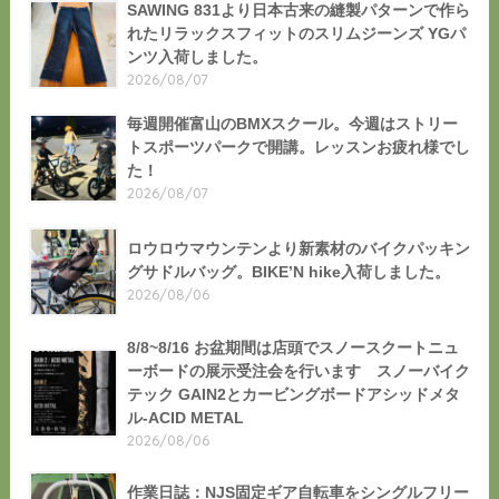
SAWING 831より日本古来の縫製パターンで作ら
れたリラックスフィットのスリムジーンズ YGパ
ンツ入荷しました。
2026/08/07
毎週開催富山のBMXスクール。今週はストリー
トスポーツパークで開講。レッスンお疲れ様でし
た！
2026/08/07
ロウロウマウンテンより新素材のバイクパッキン
グサドルバッグ。BIKE’N hike入荷しました。
2026/08/06
8/8~8/16 お盆期間は店頭でスノースクートニュ
ーボードの展示受注会を行います スノーバイク
テック GAIN2とカービングボードアシッドメタ
ル-ACID METAL
2026/08/06
作業日誌：NJS固定ギア自転車をシングルフリー