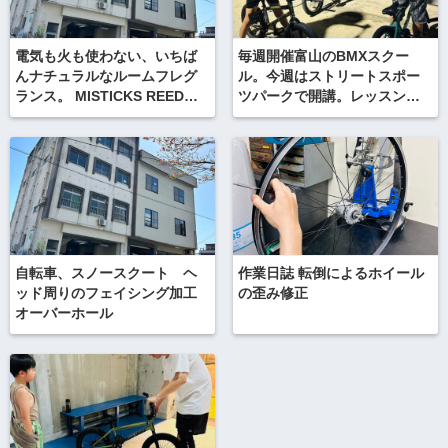
電気も火も使わない、いちば
毎週開催富山のBMXスクー
んナチュラルなルームフレグ
ル。今週はストリートスポー
ランス。 MISTICKS REED
ツパークで開講。レッスンお
DIFFUSER ミスティックス
疲れ様でした！
リードディフューザー
自転車、スノースクート ヘ
作業日誌 転倒によるホイール
ッド周りのフェイシング加工
の歪み修正
オーバーホール