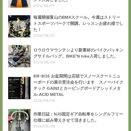
2026/08/07
毎週開催富山のBMXスクール。今週はストリー
トスポーツパークで開講。レッスンお疲れ様でし
た！
2026/08/07
ロウロウマウンテンより新素材のバイクパッキン
グサドルバッグ。BIKE’N hike入荷しました。
2026/08/06
8/8~8/16 お盆期間は店頭でスノースクートニュ
ーボードの展示受注会を行います スノーバイク
テック GAIN2とカービングボードアシッドメタ
ル-ACID METAL
2026/08/06
作業日誌：NJS固定ギア自転車をシングルフリー
仕様に組み替えさせて頂きました。
2026/08/06