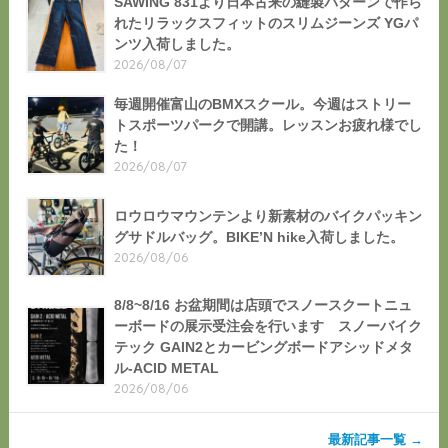
SAWING 831より日本古来の縫製パターンで作ら
れたリラックスフィットのスリムジーンズ YGパ
ンツ入荷しました。
2026/08/07
毎週開催富山のBMXスクール。今週はストリー
トスポーツパークで開講。レッスンお疲れ様でし
た！
2026/08/07
ロウロウマウンテンより新素材のバイクパッキン
グサドルバッグ。BIKE’N hike入荷しました。
2026/08/06
8/8~8/16 お盆期間は店頭でスノースクートニュ
ーボードの展示受注会を行います スノーバイク
テック GAIN2とカービングボードアシッドメタ
ル-ACID METAL
2026/08/06
最新記事一覧 →