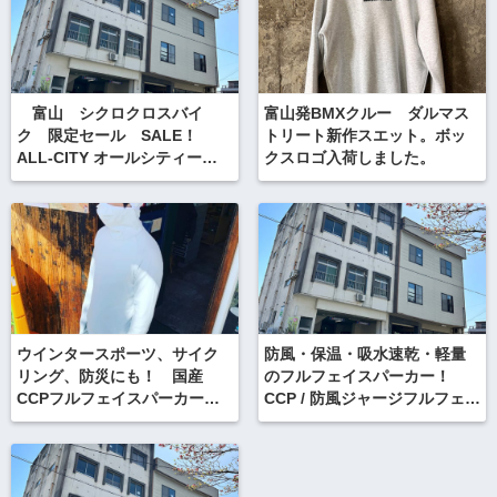
富山 シクロクロスバイ
富山発BMXクルー ダルマス
ク 限定セール SALE！
トリート新作スエット。ボッ
ALL-CITY オールシティー
クスロゴ入荷しました。
SPACE HORSE スペースホー
ス
ウインタースポーツ、サイク
防風・保温・吸水速乾・軽量
リング、防災にも！ 国産
のフルフェイスパーカー！
CCPフルフェイスパーカーシ
CCP / 防風ジャージフルフェイ
リーズありますよ。
ス 2012