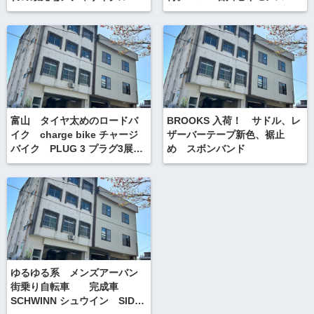
カスタムキャリア
ー場 3／10 スクート無料体
験のお知らせ
富山 タイヤ太めのロードバ
BROOKS 入荷！ サドル、レ
イク charge bike チャージ
ザーバーテープ新色、裾止
バイク PLUG 3 プラグ3展示
め スボンバンド
車 全国発送 県内配達
ゆるゆる系 メンズアーバン
街乗り自転車 完成車
SCHWINN シュウイン SID-