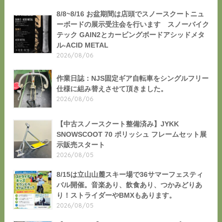
8/8~8/16 お盆期間は店頭でスノースクートニュ
ーボードの展示受注会を行います スノーバイク
テック GAIN2とカービングボードアシッドメタ
ル-ACID METAL
2026/08/06
作業日誌：NJS固定ギア自転車をシングルフリー
仕様に組み替えさせて頂きました。
2026/08/06
【中古スノースクート整備済み】JYKK
SNOWSCOOT 70 ポリッシュ フレームセット展
示販売スタート
2026/08/05
8/15は立山山麓スキー場で36サマーフェスティ
バル開催。音楽あり、飲食あり、つかみどりあ
り！ストライダーやBMXもあります。
2026/08/05