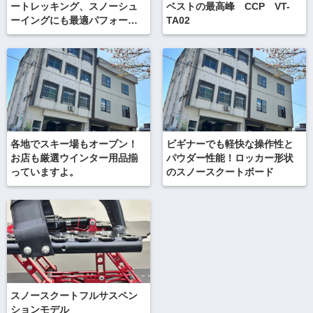
ートレッキング、スノーシュ
ベストの最高峰 CCP VT-
ーイングにも最適パフォーマ
TA02
ンス、ノーボード、雪板に
も。。SALOMON サロモン
TOUNDRA MID WP ツンド
ラミッドWP ナイトロGTX
ゴアテックス
各地でスキー場もオープン！
ビギナーでも軽快な操作性と
お店も厳選ウインター用品揃
パウダー性能！ロッカー形状
っていますよ。
のスノースクートボード
スノースクートフルサスペン
ションモデル