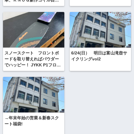
車、ＫＮＯＧ新作コイル自転
車 カギ
スノースクート フロントボ
6/24(日） 明日は富山滝壺サ
ードを取り替えればパウダー
イクリングvol2
でハッピー！ JYKK P1フロン
トボード
→年末年始の営業＆新春スク
ート福袋!