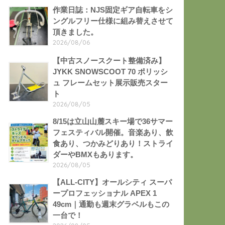
作業日誌：NJS固定ギア自転車をシ
ングルフリー仕様に組み替えさせて
頂きました。
2026/08/06
【中古スノースクート整備済み】
JYKK SNOWSCOOT 70 ポリッシ
ュ フレームセット展示販売スター
ト
2026/08/05
8/15は立山山麓スキー場で36サマー
フェスティバル開催。音楽あり、飲
食あり、つかみどりあり！ストライ
ダーやBMXもあります。
2026/08/05
【ALL-CITY】オールシティ スーパ
ープロフェッショナル APEX 1
49cm｜通勤も週末グラベルもこの
一台で！