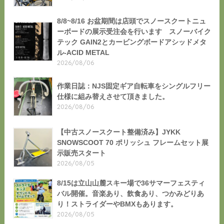
8/8~8/16 お盆期間は店頭でスノースクートニュ
ーボードの展示受注会を行います スノーバイク
テック GAIN2とカービングボードアシッドメタ
ル-ACID METAL
2026/08/06
作業日誌：NJS固定ギア自転車をシングルフリー
仕様に組み替えさせて頂きました。
2026/08/06
【中古スノースクート整備済み】JYKK
SNOWSCOOT 70 ポリッシュ フレームセット展
示販売スタート
2026/08/05
8/15は立山山麓スキー場で36サマーフェスティ
バル開催。音楽あり、飲食あり、つかみどりあ
り！ストライダーやBMXもあります。
2026/08/05