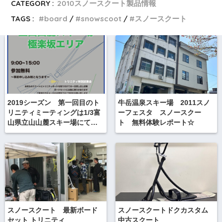
CATEGORY :
2010スノースクート製品情報
TAGS :
board
snowscoot
スノースクート
2019シーズン 第一回目のト
牛岳温泉スキー場 2011スノ
リニティミーティングは1/3富
ーフェスタ スノースクー
山県立山山麓スキー場にて開
ト 無料体験レポート☆
催
スノースクート 最新ボード
スノースクートドクカスタム
セット トリニティ
中古スクート