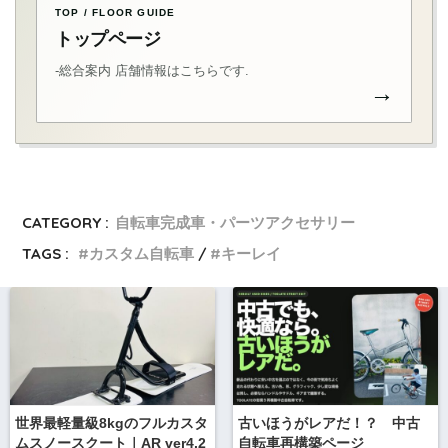
TOP / FLOOR GUIDE
トップページ
-総合案内 店舗情報はこちらです.
→
CATEGORY :
自転車完成車・パーツアクセサリー
TAGS :
カスタム自転車
キーレイ
世界最軽量級8kgのフルカスタ
古いほうがレアだ！？ 中古
ムスノースクート｜AR ver4.2
自転車再構築ページ