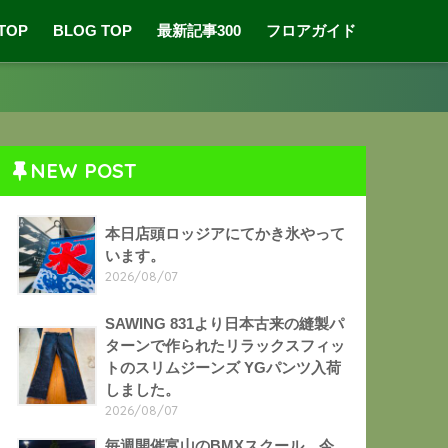
 TOP
BLOG TOP
最新記事300
フロアガイド
NEW POST
本日店頭ロッジアにてかき氷やって
います。
2026/08/07
SAWING 831より日本古来の縫製パ
ターンで作られたリラックスフィッ
トのスリムジーンズ YGパンツ入荷
しました。
2026/08/07
毎週開催富山のBMXスクール。今