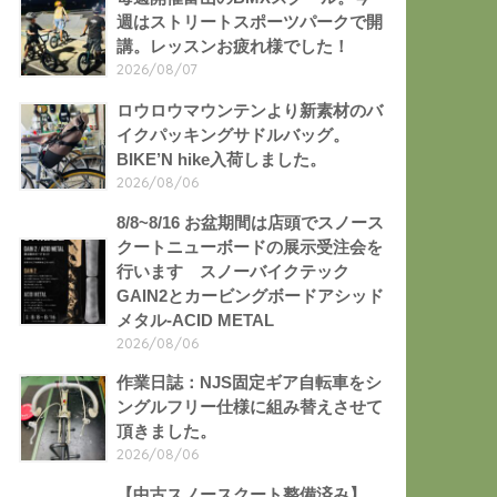
週はストリートスポーツパークで開
講。レッスンお疲れ様でした！
2026/08/07
ロウロウマウンテンより新素材のバ
イクパッキングサドルバッグ。
BIKE’N hike入荷しました。
2026/08/06
8/8~8/16 お盆期間は店頭でスノース
クートニューボードの展示受注会を
行います スノーバイクテック
GAIN2とカービングボードアシッド
メタル-ACID METAL
2026/08/06
作業日誌：NJS固定ギア自転車をシ
ングルフリー仕様に組み替えさせて
頂きました。
2026/08/06
【中古スノースクート整備済み】