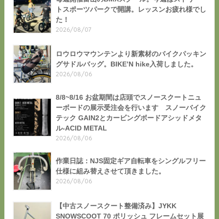
トスポーツパークで開講。レッスンお疲れ様でし
た！
2026/08/07
ロウロウマウンテンより新素材のバイクパッキン
グサドルバッグ。BIKE’N hike入荷しました。
2026/08/06
8/8~8/16 お盆期間は店頭でスノースクートニュ
ーボードの展示受注会を行います スノーバイク
テック GAIN2とカービングボードアシッドメタ
ル-ACID METAL
2026/08/06
作業日誌：NJS固定ギア自転車をシングルフリー
仕様に組み替えさせて頂きました。
2026/08/06
【中古スノースクート整備済み】JYKK
SNOWSCOOT 70 ポリッシュ フレームセット展