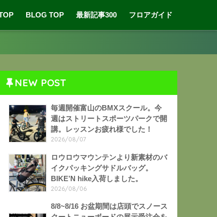
 TOP
BLOG TOP
最新記事300
フロアガイド
NEW POST
毎週開催富山のBMXスクール。今
週はストリートスポーツパークで開
講。レッスンお疲れ様でした！
2026/08/07
ロウロウマウンテンより新素材のバ
イクパッキングサドルバッグ。
BIKE’N hike入荷しました。
2026/08/06
8/8~8/16 お盆期間は店頭でスノース
クートニューボードの展示受注会を