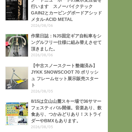
行います スノーバイクテック
GAIN2とカービングボードアシッド
メタル-ACID METAL
2026/08/06
作業日誌：NJS固定ギア自転車をシ
ングルフリー仕様に組み替えさせて
頂きました。
2026/08/06
【中古スノースクート整備済み】
JYKK SNOWSCOOT 70 ポリッシ
ュ フレームセット展示販売スター
ト
2026/08/05
8/15は立山山麓スキー場で36サマー
フェスティバル開催。音楽あり、飲
食あり、つかみどりあり！ストライ
ダーやBMXもあります。
2026/08/05