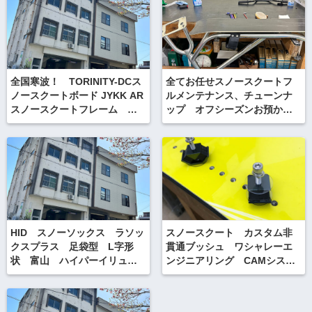
全国寒波！ TORINITY-DCス
全てお任せスノースクートフ
ノースクートボード JYKK AR
ルメンテナンス、チューンナ
スノースクートフレーム パ
ップ オフシーズンお預かり
ウダー動画
サービス！
HID スノーソックス ラソッ
スノースクート カスタム非
クスプラス 足袋型 L字形
貫通ブッシュ ワシャレーエ
状 富山 ハイパーイリュー
ンジニアリング CAMシステ
ジョンデザイン
ム！