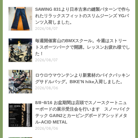
SAWING 831より日本古来の縫製パターンで作ら
れたリラックスフィットのスリムジーンズ YGパ
ンツ入荷しました。
2026/08/07
毎週開催富山のBMXスクール。今週はストリー
トスポーツパークで開講。レッスンお疲れ様でし
た！
2026/08/07
ロウロウマウンテンより新素材のバイクパッキン
グサドルバッグ。BIKE’N hike入荷しました。
2026/08/06
8/8~8/16 お盆期間は店頭でスノースクートニュ
ーボードの展示受注会を行います スノーバイク
テック GAIN2とカービングボードアシッドメタ
ル-ACID METAL
2026/08/06