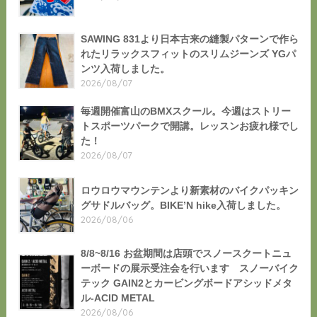
SAWING 831より日本古来の縫製パターンで作ら
れたリラックスフィットのスリムジーンズ YGパ
ンツ入荷しました。
2026/08/07
毎週開催富山のBMXスクール。今週はストリー
トスポーツパークで開講。レッスンお疲れ様でし
た！
2026/08/07
ロウロウマウンテンより新素材のバイクパッキン
グサドルバッグ。BIKE’N hike入荷しました。
2026/08/06
8/8~8/16 お盆期間は店頭でスノースクートニュ
ーボードの展示受注会を行います スノーバイク
テック GAIN2とカービングボードアシッドメタ
ル-ACID METAL
2026/08/06