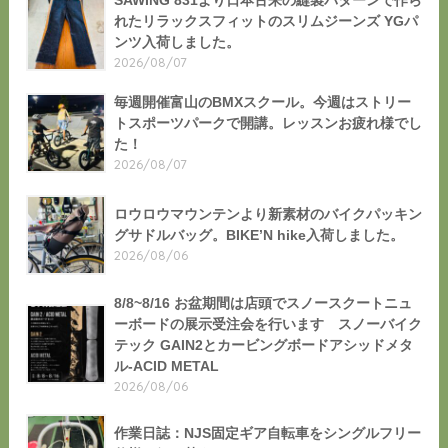
SAWING 831より日本古来の縫製パターンで作ら
れたリラックスフィットのスリムジーンズ YGパ
ンツ入荷しました。
2026/08/07
毎週開催富山のBMXスクール。今週はストリー
トスポーツパークで開講。レッスンお疲れ様でし
た！
2026/08/07
ロウロウマウンテンより新素材のバイクパッキン
グサドルバッグ。BIKE’N hike入荷しました。
2026/08/06
8/8~8/16 お盆期間は店頭でスノースクートニュ
ーボードの展示受注会を行います スノーバイク
テック GAIN2とカービングボードアシッドメタ
ル-ACID METAL
2026/08/06
作業日誌：NJS固定ギア自転車をシングルフリー