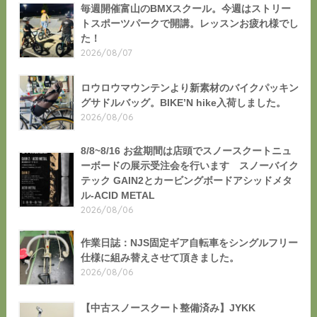
毎週開催富山のBMXスクール。今週はストリー
トスポーツパークで開講。レッスンお疲れ様でし
た！
2026/08/07
ロウロウマウンテンより新素材のバイクパッキン
グサドルバッグ。BIKE’N hike入荷しました。
2026/08/06
8/8~8/16 お盆期間は店頭でスノースクートニュ
ーボードの展示受注会を行います スノーバイク
テック GAIN2とカービングボードアシッドメタ
ル-ACID METAL
2026/08/06
作業日誌：NJS固定ギア自転車をシングルフリー
仕様に組み替えさせて頂きました。
2026/08/06
【中古スノースクート整備済み】JYKK