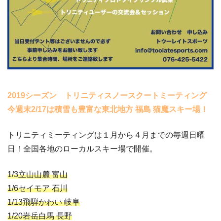
2019シーズン トリニティスノースクートミーティング
今週末2/17は積雪も豊富な東北地方 福島 猫魔スキー場！
トリニティミーティングは１月から４月までの毎週日曜
日！全国各地のローカルスキー場で開催。
1/3立山山麓 富山
1/6セイモア 石川
1/13飛騨かわい 岐阜
1/20岩岳白馬 長野