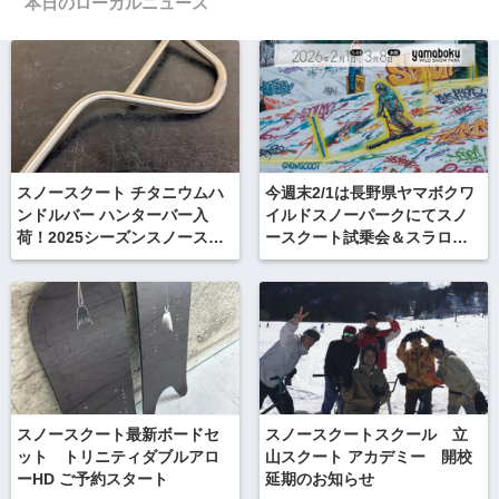
本日のローカルニュース
スノースクート チタニウムハ
今週末2/1は長野県ヤマボクワ
ンドルバー ハンターバー入
イルドスノーパークにてスノ
荷！2025シーズンスノースク
ースクート試乗会＆スラロー
ートニューギア
ムタイム計測
スノースクート最新ボードセ
スノースクートスクール 立
ット トリニティダブルアロ
山スクート アカデミー 開校
ーHD ご予約スタート
延期のお知らせ