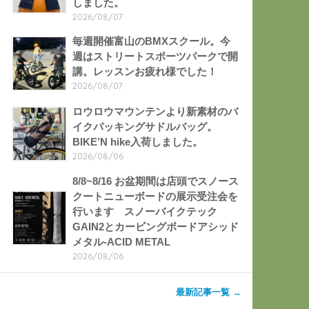
しました。
2026/08/07
毎週開催富山のBMXスクール。今
週はストリートスポーツパークで開
講。レッスンお疲れ様でした！
2026/08/07
ロウロウマウンテンより新素材のバ
イクパッキングサドルバッグ。
BIKE’N hike入荷しました。
2026/08/06
8/8~8/16 お盆期間は店頭でスノース
クートニューボードの展示受注会を
行います スノーバイクテック
GAIN2とカービングボードアシッド
メタル-ACID METAL
2026/08/06
最新記事一覧 →