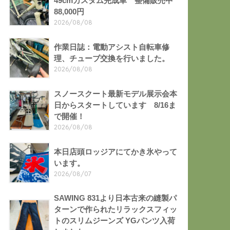
49cmカスタム完成車 整備販売中
88,000円
2026/08/08
作業日誌：電動アシスト自転車修
理、チューブ交換を行いました。
2026/08/08
スノースクート最新モデル展示会本
日からスタートしています 8/16ま
で開催！
2026/08/08
本日店頭ロッジアにてかき氷やって
います。
2026/08/07
SAWING 831より日本古来の縫製パ
ターンで作られたリラックスフィッ
トのスリムジーンズ YGパンツ入荷