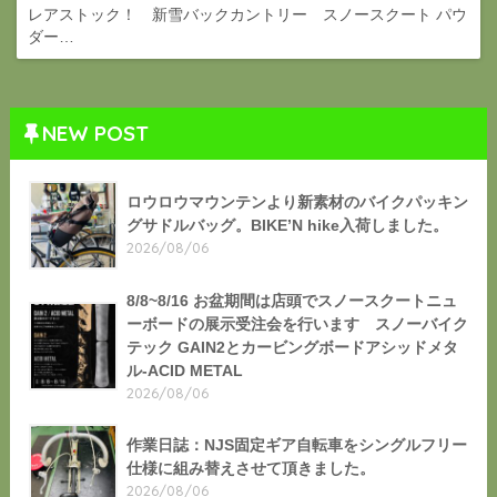
レアストック！ 新雪バックカントリー スノースクート パウ
ダー…
NEW POST
ロウロウマウンテンより新素材のバイクパッキン
グサドルバッグ。BIKE’N hike入荷しました。
2026/08/06
8/8~8/16 お盆期間は店頭でスノースクートニュ
ーボードの展示受注会を行います スノーバイク
テック GAIN2とカービングボードアシッドメタ
ル-ACID METAL
2026/08/06
作業日誌：NJS固定ギア自転車をシングルフリー
仕様に組み替えさせて頂きました。
2026/08/06