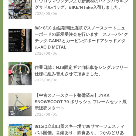
ロウロウマウンテンより新素材のバイクパッキン
グサドルバッグ。BIKE’N hike入荷しました。
2026/08/06
8/8~8/16 お盆期間は店頭でスノースクートニュ
ーボードの展示受注会を行います スノーバイク
テック GAIN2とカービングボードアシッドメタ
ル-ACID METAL
2026/08/06
作業日誌：NJS固定ギア自転車をシングルフリー
仕様に組み替えさせて頂きました。
2026/08/06
【中古スノースクート整備済み】JYKK
SNOWSCOOT 70 ポリッシュ フレームセット展
示販売スタート
2026/08/05
8/15は立山山麓スキー場で36サマーフェスティ
バル開催。音楽あり、飲食あり、つかみどりあ