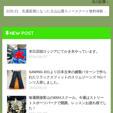
次の記事
2/20,21 先週延期になった立山山麓スノースクート無料体験…
NEW POST
本日店頭ロッジアにてかき氷やっています。
2026/08/07
SAWING 831より日本古来の縫製パターンで作ら
れたリラックスフィットのスリムジーンズ YGパ
ンツ入荷しました。
2026/08/07
毎週開催富山のBMXスクール。今週はストリー
トスポーツパークで開講。レッスンお疲れ様でし
た！