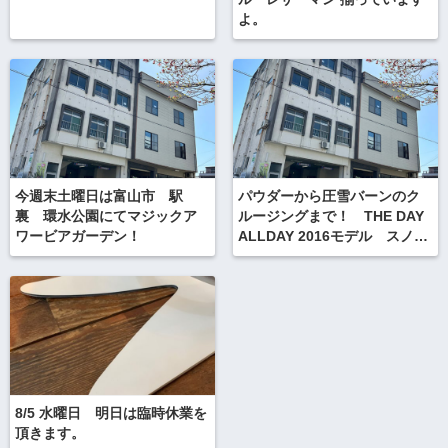
よ。
今週末土曜日は富山市 駅
パウダーから圧雪バーンのク
裏 環水公園にてマジックア
ルージングまで！ THE DAY
ワービアガーデン！
ALLDAY 2016モデル スノー
スクート スノーモト スノ
ーバイク用ワイドボード
8/5 水曜日 明日は臨時休業を
頂きます。