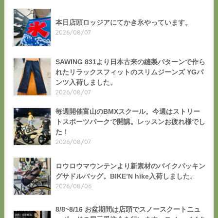
本日店頭ロッジアにてかき氷やっています。
2026/08/07
SAWING 831より日本古来の縫製パターンで作ら
れたリラックスフィットのスリムジーンズ YGパ
ンツ入荷しました。
2026/08/07
毎週開催富山のBMXスクール。今週はストリー
トスポーツパークで開講。レッスンお疲れ様でし
た！
2026/08/07
ロウロウマウンテンより新素材のバイクパッキン
グサドルバッグ。BIKE’N hike入荷しました。
2026/08/06
8/8~8/16 お盆期間は店頭でスノースクートニュ