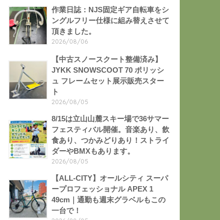
作業日誌：NJS固定ギア自転車をシ
ングルフリー仕様に組み替えさせて
頂きました。
2026/08/06
【中古スノースクート整備済み】
JYKK SNOWSCOOT 70 ポリッシ
ュ フレームセット展示販売スター
ト
2026/08/05
8/15は立山山麓スキー場で36サマー
フェスティバル開催。音楽あり、飲
食あり、つかみどりあり！ストライ
ダーやBMXもあります。
2026/08/05
【ALL-CITY】オールシティ スーパ
ープロフェッショナル APEX 1
49cm｜通勤も週末グラベルもこの
一台で！