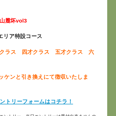
麓坏vol3
エリア特設コース
クラス 四才クラス 五才クラス 六
日ゼッケンと引き換えにて徴収いたしま
ントリーフォームはコチラ！