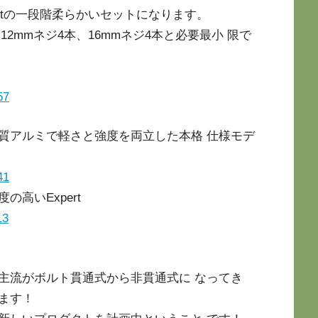
ertの一段階柔らかいセットになります。
2mmネジ4本、16mmネジ4本と必要最小 限で
57
質アルミで軽さと強度を両立した本格 仕様モデ
41
高いExpert
13
主流がボルト貫通式から非貫通式に なってき
ます！