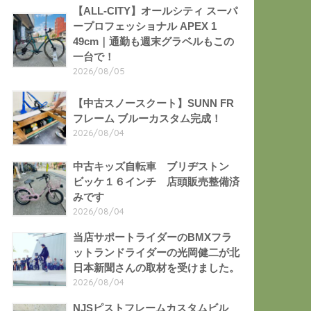
【ALL-CITY】オールシティ スーパ
ープロフェッショナル APEX 1
49cm｜通勤も週末グラベルもこの
一台で！
2026/08/05
【中古スノースクート】SUNN FR
フレーム ブルーカスタム完成！
2026/08/04
中古キッズ自転車 ブリヂストン
ビッケ１６インチ 店頭販売整備済
みです
2026/08/04
当店サポートライダーのBMXフラ
ットランドライダーの光岡健二が北
日本新聞さんの取材を受けました。
2026/08/04
NJSピストフレームカスタムビル