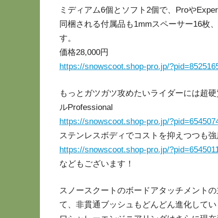
ミディアム6個とソフト2個で、ProやExp
同梱される付属品も1mmスペーサー16枚、1
す。
価格28,000円
https://snowscoot.shop-pro.jp/?pid=852516
もっとガツガツ攻めたいライダーには超硬
ルProfessional
https://snowscoot.shop-pro.jp/?pid=654507
ステンレスボディでコストを抑えつつも強度の
https://snowscoot.shop-pro.jp/?pid=654501
などもございます！
スノースクートのボードアタッチメントの
て、非貫通ブッシュもどんどん進化してい