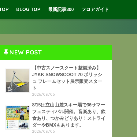
 TOP
BLOG TOP
最新記事300
フロアガイド
NEW POST
【中古スノースクート整備済み】
JYKK SNOWSCOOT 70 ポリッシ
ュ フレームセット展示販売スター
ト
2026/08/05
8/15は立山山麓スキー場で36サマー
フェスティバル開催。音楽あり、飲
食あり、つかみどりあり！ストライ
ダーやBMXもあります。
2026/08/05