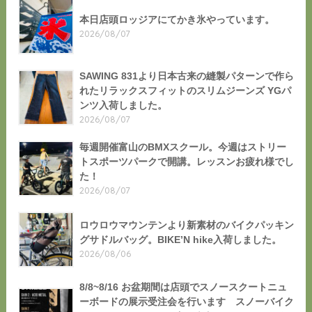
本日店頭ロッジアにてかき氷やっています。
2026/08/07
SAWING 831より日本古来の縫製パターンで作ら
れたリラックスフィットのスリムジーンズ YGパ
ンツ入荷しました。
2026/08/07
毎週開催富山のBMXスクール。今週はストリー
トスポーツパークで開講。レッスンお疲れ様でし
た！
2026/08/07
ロウロウマウンテンより新素材のバイクパッキン
グサドルバッグ。BIKE’N hike入荷しました。
2026/08/06
8/8~8/16 お盆期間は店頭でスノースクートニュ
ーボードの展示受注会を行います スノーバイク