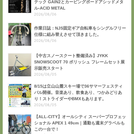
テック GAIN2とカービングボードアシッドメタ
ル-ACID METAL
2026/08/06
作業日誌：NJS固定ギア自転車をシングルフリー
仕様に組み替えさせて頂きました。
2026/08/06
【中古スノースクート整備済み】JYKK
SNOWSCOOT 70 ポリッシュ フレームセット展
示販売スタート
2026/08/05
8/15は立山山麓スキー場で36サマーフェスティ
バル開催。音楽あり、飲食あり、つかみどりあ
り！ストライダーやBMXもあります。
2026/08/05
【ALL-CITY】オールシティ スーパープロフェッ
ショナル APEX 1 49cm｜通勤も週末グラベルも
この一台で！