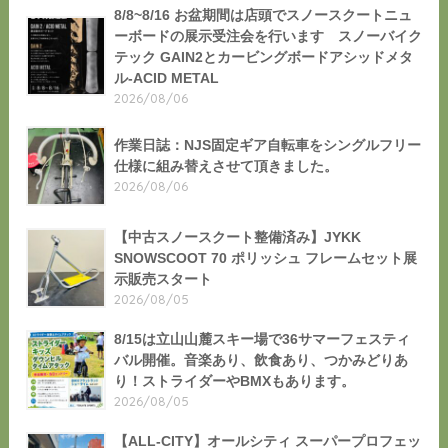
8/8~8/16 お盆期間は店頭でスノースクートニュ
ーボードの展示受注会を行います スノーバイク
テック GAIN2とカービングボードアシッドメタ
ル-ACID METAL
2026/08/06
作業日誌：NJS固定ギア自転車をシングルフリー
仕様に組み替えさせて頂きました。
2026/08/06
【中古スノースクート整備済み】JYKK
SNOWSCOOT 70 ポリッシュ フレームセット展
示販売スタート
2026/08/05
8/15は立山山麓スキー場で36サマーフェスティ
バル開催。音楽あり、飲食あり、つかみどりあ
り！ストライダーやBMXもあります。
2026/08/05
【ALL-CITY】オールシティ スーパープロフェッ