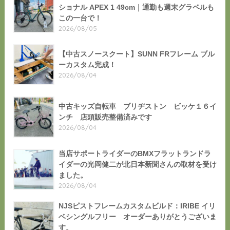
ショナル APEX 1 49cm｜通勤も週末グラベルも
この一台で！
2026/08/05
【中古スノースクート】SUNN FRフレーム ブル
ーカスタム完成！
2026/08/04
中古キッズ自転車 ブリヂストン ビッケ１６イ
ンチ 店頭販売整備済みです
2026/08/04
当店サポートライダーのBMXフラットランドラ
イダーの光岡健二が北日本新聞さんの取材を受け
ました。
2026/08/04
NJSピストフレームカスタムビルド：IRIBE イリ
ベシングルフリー オーダーありがとうございま
す。