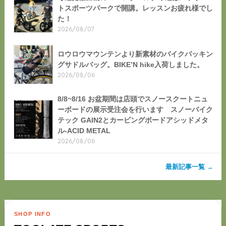
トスポーツパークで開講。レッスンお疲れ様でし
た！
2026/08/07
ロウロウマウンテンより新素材のバイクパッキン
グサドルバッグ。BIKE’N hike入荷しました。
2026/08/06
8/8~8/16 お盆期間は店頭でスノースクートニュ
ーボードの展示受注会を行います スノーバイク
テック GAIN2とカービングボードアシッドメタ
ル-ACID METAL
2026/08/06
最新記事一覧 →
SHOP INFO