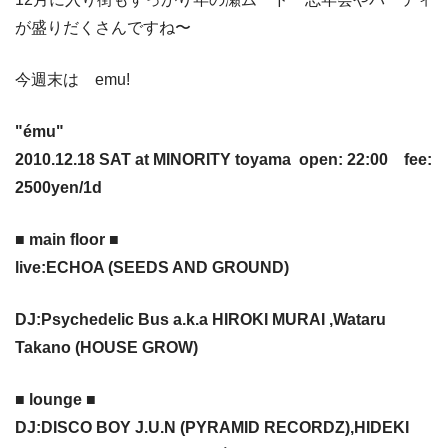
が盛りだくさんですね〜
今週末は emu!
"ému"
2010.12.18 SAT at MINORITY toyama open: 22:00 fee:
2500yen/1d
■ main floor ■
live:ECHOA (SEEDS AND GROUND)
DJ:Psychedelic Bus a.k.a HIROKI MURAI ,Wataru
Takano (HOUSE GROW)
■ lounge ■
DJ:DISCO BOY J.U.N (PYRAMID RECORDZ),HIDEKI