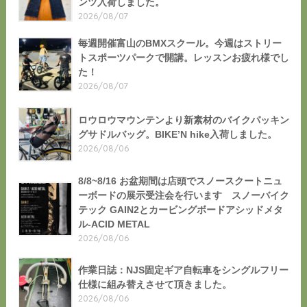
ンツ入荷しました。
2026/08/07
毎週開催富山のBMXスクール。今週はストリー
トスポーツパークで開講。レッスンお疲れ様でし
た！
2026/08/07
ロウロウマウンテンより新素材のバイクパッキン
グサドルバッグ。BIKE’N hike入荷しました。
2026/08/06
8/8~8/16 お盆期間は店頭でスノースクートニュ
ーボードの展示受注会を行います スノーバイク
テック GAIN2とカービングボードアシッドメタ
ル-ACID METAL
2026/08/06
作業日誌：NJS固定ギア自転車をシングルフリー
仕様に組み替えさせて頂きました。
2026/08/06