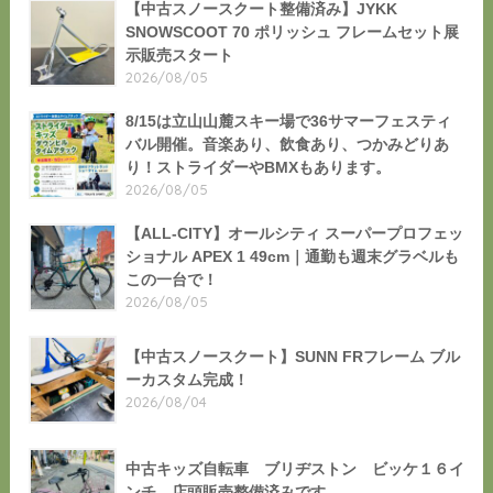
【中古スノースクート整備済み】JYKK
SNOWSCOOT 70 ポリッシュ フレームセット展
示販売スタート
2026/08/05
8/15は立山山麓スキー場で36サマーフェスティ
バル開催。音楽あり、飲食あり、つかみどりあ
り！ストライダーやBMXもあります。
2026/08/05
【ALL-CITY】オールシティ スーパープロフェッ
ショナル APEX 1 49cm｜通勤も週末グラベルも
この一台で！
2026/08/05
【中古スノースクート】SUNN FRフレーム ブル
ーカスタム完成！
2026/08/04
中古キッズ自転車 ブリヂストン ビッケ１６イ
ンチ 店頭販売整備済みです