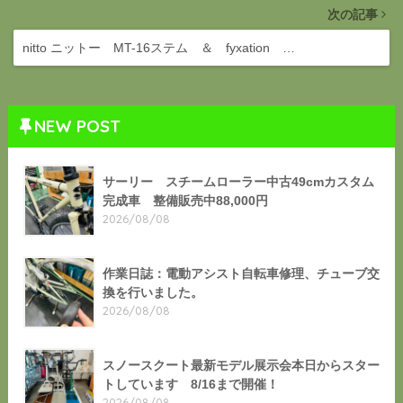
次の記事
nitto ニットー MT-16ステム ＆ fyxation …
NEW POST
サーリー スチームローラー中古49cmカスタム
完成車 整備販売中88,000円
2026/08/08
作業日誌：電動アシスト自転車修理、チューブ交
換を行いました。
2026/08/08
スノースクート最新モデル展示会本日からスター
トしています 8/16まで開催！
2026/08/08