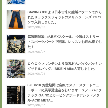
SAWING 831より日本古来の縫製パターンで作ら
れたリラックスフィットのスリムジーンズ YGパ
ンツ入荷しました。
2026/08/07
毎週開催富山のBMXスクール。今週はストリー
トスポーツパークで開講。レッスンお疲れ様でし
た！
2026/08/07
ロウロウマウンテンより新素材のバイクパッキン
グサドルバッグ。BIKE’N hike入荷しました。
2026/08/06
8/8~8/16 お盆期間は店頭でスノースクートニュ
ーボードの展示受注会を行います スノーバイク
テック GAIN2とカービングボードアシッドメタ
ル-ACID METAL
2026/08/06