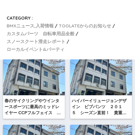
CATEGORY :
BMXニュース,入荷情報
TOOLATEからのお知らせ
カスタムパーツ 自転車用品全般
スノースクート滑走レポート
ローカルイベント&パーティ
春のサイクリングやウインタ
ハイパーイリュージョンデザ
ースポーツに最高のミッドレ
イン ビブパンツ ２０１
イヤー CCPフルフェイス ニ
５ シーズン直前！ 貴重な
ンジャパーカー 薄手の
セールモデル70 ナナマルブラ
KARUISHI素材
ック海外仕様 ラスト在
庫！