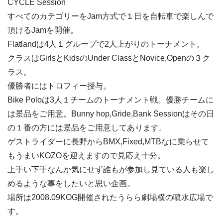
CYCLE Session
すべてのカテゴリーをJam方式で１日を自転車で楽しんで
頂けるJamを開催。
Flatlandは4人１グループで2人上がりのトーナメント。
クラスはGirlsとKidsのUnder ClassとNovice,Openの３ク
ラス。
優勝者にはトロフィー授与。
Bike Poloは3人１チームのトーナメント戦。優勝チームに
は景品をご用意。Bunny hop,Gride,Bank Sessionはその日
の１番の方には景品をご用意してあります。
ゲストライダーに長野からBMX,Fixed,MTBなに乗らせて
もうまいKOZOを迎えますので見応え十分。
上手い下手なんか気にせず誰もが参加し見ている人も楽し
めるような事をしたいと思い企画。
場所は2008.09KOG開催されたうらら劇場横の噴水広場で
す。