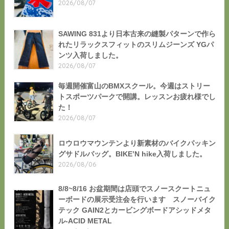
2026/08/07
SAWING 831より日本古来の縫製パターンで作ら
れたリラックスフィットのスリムジーンズ YGパ
ンツ入荷しました。
2026/08/07
毎週開催富山のBMXスクール。今週はストリー
トスポーツパークで開講。レッスンお疲れ様でし
た！
2026/08/07
ロウロウマウンテンより新素材のバイクパッキン
グサドルバッグ。BIKE’N hike入荷しました。
2026/08/06
8/8~8/16 お盆期間は店頭でスノースクートニュ
ーボードの展示受注会を行います スノーバイク
テック GAIN2とカービングボードアシッドメタ
ル-ACID METAL