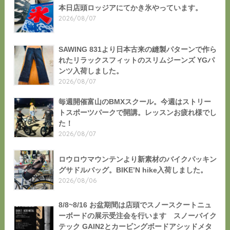
本日店頭ロッジアにてかき氷やっています。
2026/08/07
SAWING 831より日本古来の縫製パターンで作ら
れたリラックスフィットのスリムジーンズ YGパ
ンツ入荷しました。
2026/08/07
毎週開催富山のBMXスクール。今週はストリー
トスポーツパークで開講。レッスンお疲れ様でし
た！
2026/08/07
ロウロウマウンテンより新素材のバイクパッキン
グサドルバッグ。BIKE’N hike入荷しました。
2026/08/06
8/8~8/16 お盆期間は店頭でスノースクートニュ
ーボードの展示受注会を行います スノーバイク
テック GAIN2とカービングボードアシッドメタ