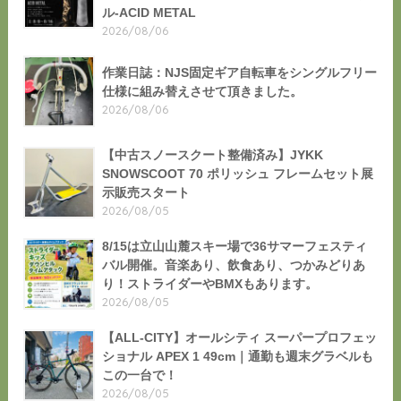
ル-ACID METAL
2026/08/06
作業日誌：NJS固定ギア自転車をシングルフリー
仕様に組み替えさせて頂きました。
2026/08/06
【中古スノースクート整備済み】JYKK
SNOWSCOOT 70 ポリッシュ フレームセット展
示販売スタート
2026/08/05
8/15は立山山麓スキー場で36サマーフェスティ
バル開催。音楽あり、飲食あり、つかみどりあ
り！ストライダーやBMXもあります。
2026/08/05
【ALL-CITY】オールシティ スーパープロフェッ
ショナル APEX 1 49cm｜通勤も週末グラベルも
この一台で！
2026/08/05