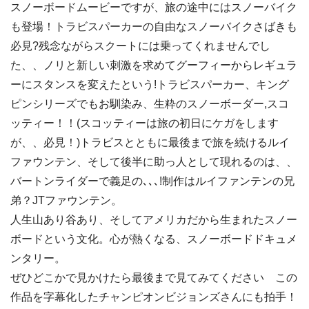
スノーボードムービーですが、旅の途中にはスノーバイク
も登場！トラビスパーカーの自由なスノーバイクさばきも
必見?残念ながらスクートには乗ってくれませんでし
た、、ノリと新しい刺激を求めてグーフィーからレギュラ
ーにスタンスを変えたという!トラビスパーカー、キング
ピンシリーズでもお馴染み、生粋のスノーボーダー,スコ
ッティー！！(スコッティーは旅の初日にケガをします
が、、必見！)トラビスとともに最後まで旅を続けるルイ
ファウンテン、そして後半に助っ人として現れるのは、、
バートンライダーで義足の､､､!制作はルイファンテンの兄
弟？JTファウンテン。
人生山あり谷あり、そしてアメリカだから生まれたスノー
ボードという文化。心が熱くなる、スノーボードドキュメ
ンタリー。
ぜひどこかで見かけたら最後まで見てみてください この
作品を字幕化したチャンピオンビジョンズさんにも拍手！