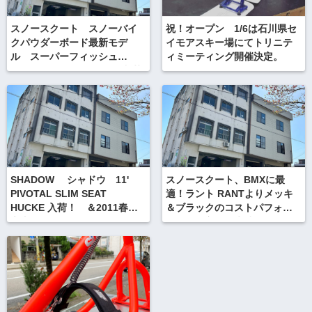
スノースクート スノーバイ
祝！オープン 1/6は石川県セ
クパウダーボード最新モデ
イモアスキー場にてトリニテ
ル スーパーフィッシュ
ィミーティング開催決定。
SUPER FISH 2018モデル入荷
しましたよ！
SHADOW シャドウ 11'
スノースクート、BMXに最
PIVOTAL SLIM SEAT
適！ラント RANTよりメッキ
HUCKE 入荷！ ＆2011春の
＆ブラックのコストパフォー
立山スノースクートバックカ
マンスの良い最先端ハンドル
ントリー
バー入荷