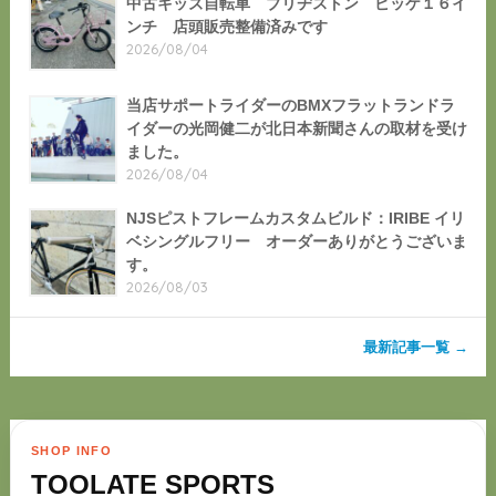
中古キッズ自転車 ブリヂストン ビッケ１６イ
ンチ 店頭販売整備済みです
2026/08/04
当店サポートライダーのBMXフラットランドラ
イダーの光岡健二が北日本新聞さんの取材を受け
ました。
2026/08/04
NJSピストフレームカスタムビルド：IRIBE イリ
ベシングルフリー オーダーありがとうございま
す。
2026/08/03
最新記事一覧 →
SHOP INFO
TOOLATE SPORTS