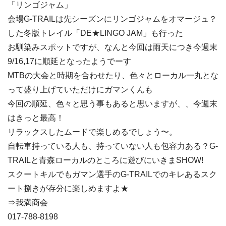
「リンゴジャム」
会場G-TRAILは先シーズンにリンゴジャムをオマージュ？
した冬版トレイル「DE★LINGO JAM」も行った
お馴染みスポットですが、なんと今回は雨天につき今週末
9/16,17に順延となったようでーす
MTBの大会と時期を合わせたり、色々とローカル一丸とな
って盛り上げていただけにガマンくんも
今回の順延、色々と思う事もあると思いますが、、今週末
はきっと最高！
リラックスしたムードで楽しめるでしょう〜。
自転車持っている人も、持っていない人も包容力ある？G-
TRAILと青森ローカルのところに遊びにいきまSHOW!
スクートキルでもガマン選手のG-TRAILでのキレあるスク
ート捌きが存分に楽しめますよ★
⇒我満商会
017-788-8198