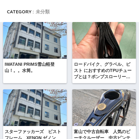
CATEGORY :
未分類
IWATANI PRIMS雪山軽登
ロードバイク、グラベル、ピ
山！。。水筒。
スト におすすめのTPUチュー
ブとは？ポンプスローリー
700C TPU SHIT TUBE 入荷
スターファッカーズ ピスト
富山で中古自転車 人気のビ
フレーム XENON ゼノン
ーチクルーザー 中古ビンテ