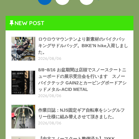
NEW POST
ロウロウマウンテンより新素材のバイクパッ
キングサドルバッグ。BIKE’N hike入荷しまし
た。
2026/08/06
8/8~8/16 お盆期間は店頭でスノースクートニ
ューボードの展示受注会を行います スノー
バイクテック GAIN2とカービングボードアシ
ッドメタル-ACID METAL
2026/08/06
作業日誌：NJS固定ギア自転車をシングルフ
リー仕様に組み替えさせて頂きました。
2026/08/06
【中古スノースクート整備済み】JYKK