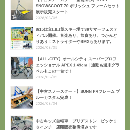
SNOWSCOOT 70 ポリッシュ フレームセット
展示販売スタート
2026/08/05
8/15は立山山麓スキー場で36サマーフェステ
ィバル開催。音楽あり、飲食あり、つかみど
りあり！ストライダーやBMXもあります。
2026/08/05
【ALL-CITY】オールシティ スーパープロフ
ェッショナル APEX 1 49cm｜通勤も週末グラ
ベルもこの一台で！
2026/08/05
【中古スノースクート】SUNN FRフレーム ブ
ルーカスタム完成！
2026/08/04
中古キッズ自転車 ブリヂストン ビッケ１
６インチ 店頭販売整備済みです