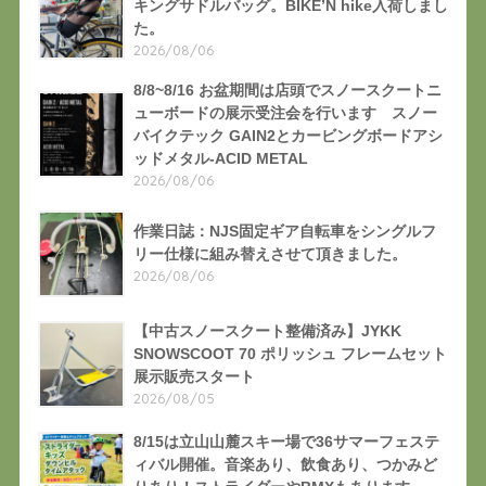
キングサドルバッグ。BIKE’N hike入荷しまし
た。
2026/08/06
8/8~8/16 お盆期間は店頭でスノースクートニ
ューボードの展示受注会を行います スノー
バイクテック GAIN2とカービングボードアシ
ッドメタル-ACID METAL
2026/08/06
作業日誌：NJS固定ギア自転車をシングルフ
リー仕様に組み替えさせて頂きました。
2026/08/06
【中古スノースクート整備済み】JYKK
SNOWSCOOT 70 ポリッシュ フレームセット
展示販売スタート
2026/08/05
8/15は立山山麓スキー場で36サマーフェステ
ィバル開催。音楽あり、飲食あり、つかみど