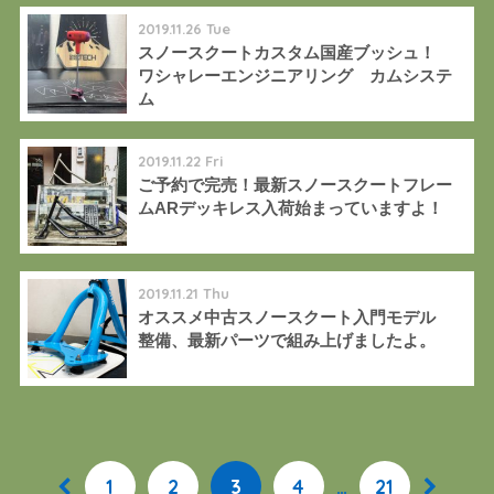
2019.11.26 Tue
スノースクートカスタム国産ブッシュ！
ワシャレーエンジニアリング カムシステ
ム
2019.11.22 Fri
ご予約で完売！最新スノースクートフレー
ムARデッキレス入荷始まっていますよ！
2019.11.21 Thu
オススメ中古スノースクート入門モデル
整備、最新パーツで組み上げましたよ。
1
2
3
4
…
21