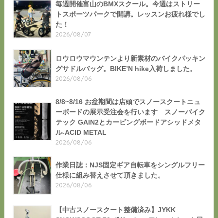
毎週開催富山のBMXスクール。今週はストリー
トスポーツパークで開講。レッスンお疲れ様でし
た！
2026/08/07
ロウロウマウンテンより新素材のバイクパッキン
グサドルバッグ。BIKE’N hike入荷しました。
2026/08/06
8/8~8/16 お盆期間は店頭でスノースクートニュ
ーボードの展示受注会を行います スノーバイク
テック GAIN2とカービングボードアシッドメタ
ル-ACID METAL
2026/08/06
作業日誌：NJS固定ギア自転車をシングルフリー
仕様に組み替えさせて頂きました。
2026/08/06
【中古スノースクート整備済み】JYKK