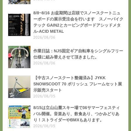
8/8~8/16 お盆期間は店頭でスノースクートニュ
ーボードの展示受注会を行います スノーバイク
テック GAIN2とカービングボードアシッドメタ
ル-ACID METAL
2026/08/06
作業日誌：NJS固定ギア自転車をシングルフリー
仕様に組み替えさせて頂きました。
2026/08/06
【中古スノースクート整備済み】JYKK
SNOWSCOOT 70 ポリッシュ フレームセット展
示販売スタート
2026/08/05
8/15は立山山麓スキー場で36サマーフェスティ
バル開催。音楽あり、飲食あり、つかみどりあ
り！ストライダーやBMXもあります。
2026/08/05