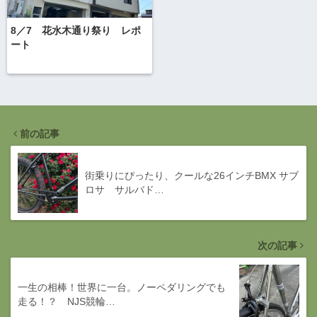
8／7 花水木通り祭り レポ
ート
前の記事
街乗りにぴったり、クールな26インチBMX サブ
ロサ サルバド…
次の記事
一生の相棒！世界に一台。ノーペダリングでも
走る！？ NJS競輪…