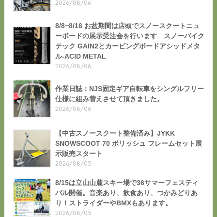
2026/08/06
8/8~8/16 お盆期間は店頭でスノースクートニュ
ーボードの展示受注会を行います スノーバイク
テック GAIN2とカービングボードアシッドメタ
ル-ACID METAL
2026/08/06
作業日誌：NJS固定ギア自転車をシングルフリー
仕様に組み替えさせて頂きました。
2026/08/06
【中古スノースクート整備済み】JYKK
SNOWSCOOT 70 ポリッシュ フレームセット展
示販売スタート
2026/08/05
8/15は立山山麓スキー場で36サマーフェスティ
バル開催。音楽あり、飲食あり、つかみどりあ
り！ストライダーやBMXもあります。
2026/08/05