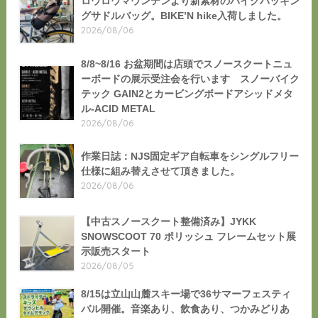
ロウロウマウンテンより新素材のバイクパッキン
グサドルバッグ。BIKE’N hike入荷しました。
2026/08/06
8/8~8/16 お盆期間は店頭でスノースクートニュ
ーボードの展示受注会を行います スノーバイク
テック GAIN2とカービングボードアシッドメタ
ル-ACID METAL
2026/08/06
作業日誌：NJS固定ギア自転車をシングルフリー
仕様に組み替えさせて頂きました。
2026/08/06
【中古スノースクート整備済み】JYKK
SNOWSCOOT 70 ポリッシュ フレームセット展
示販売スタート
2026/08/05
8/15は立山山麓スキー場で36サマーフェスティ
バル開催。音楽あり、飲食あり、つかみどりあ