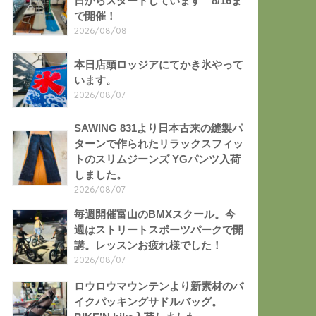
日からスタートしています 8/16ま
で開催！
2026/08/08
本日店頭ロッジアにてかき氷やって
います。
2026/08/07
SAWING 831より日本古来の縫製パ
ターンで作られたリラックスフィッ
トのスリムジーンズ YGパンツ入荷
しました。
2026/08/07
毎週開催富山のBMXスクール。今
週はストリートスポーツパークで開
講。レッスンお疲れ様でした！
2026/08/07
ロウロウマウンテンより新素材のバ
イクパッキングサドルバッグ。