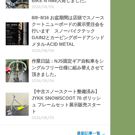
BIKE’N hike入荷しました。
2026/08/06
8/8~8/16 お盆期間は店頭でスノース
クートニューボードの展示受注会を
行います スノーバイクテック
GAIN2とカービングボードアシッド
メタル-ACID METAL
2026/08/06
作業日誌：NJS固定ギア自転車をシ
ングルフリー仕様に組み替えさせて
頂きました。
2026/08/06
【中古スノースクート整備済み】
JYKK SNOWSCOOT 70 ポリッシ
ュ フレームセット展示販売スター
ト
2026/08/05
最新記事一覧 →